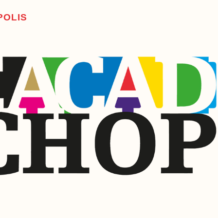
P
O
L
I
S