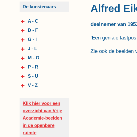
Alfred E
De kunstenaars
A - C
deelnemer van 195
D - F
‘Een geniale lastpo
G - I
J - L
Zie ook de beelden 
M - O
P - R
S - U
V - Z
Klik hier voor een
overzicht van Vrije
Academie-beelden
in de openbare
ruimte