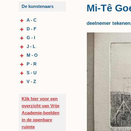
Mi-Tê Goe
De kunstenaars
A - C
deelnemer tekenen,
D - F
G - I
J - L
M - O
P - R
S - U
V - Z
Klik hier voor een
overzicht van Vrije
Academie-beelden
in de openbare
ruimte