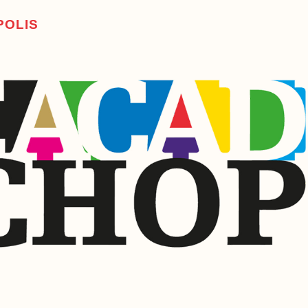
P
O
L
I
S