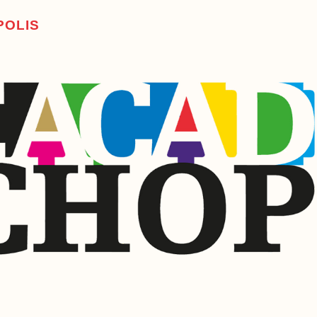
P
O
L
I
S