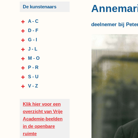
Annemari
De kunstenaars
A - C
deelnemer bij Pete
D - F
G - I
J - L
M - O
P - R
S - U
V - Z
Klik hier voor een
overzicht van Vrije
Academie-beelden
in de openbare
ruimte