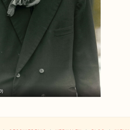
9)
'De stad waa
(ets/monopri