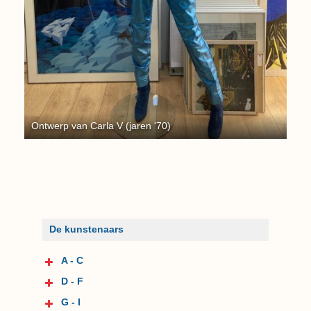
Ontwerp van Carla V (jaren '70)
De kunstenaars
A - C
D - F
G - I