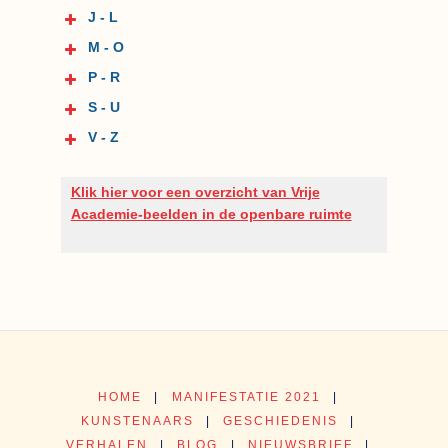
J - L
M - O
P - R
S - U
V - Z
Klik hier voor een overzicht van Vrije
Academie-beelden in de openbare ruimte
HOME
|
MANIFESTATIE 2021
|
KUNSTENAARS
|
GESCHIEDENIS
|
VERHALEN
|
BLOG
|
NIEUWSBRIEF
|