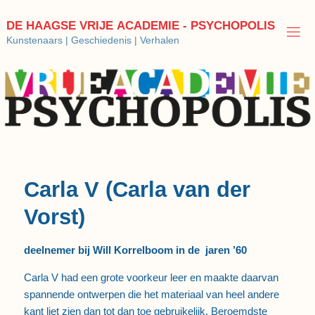
Ga
naar
D
E
H
A
A
G
S
E
V
R
I
J
E
A
C
A
D
E
M
I
E
-
P
S
Y
C
H
O
P
O
L
I
S
de
Kunstenaars | Geschiedenis | Verhalen
inhoud
Carla V (Carla van der
Vorst)
deelnemer bij Will Korrelboom in de jaren ’60
Carla V had een grote voorkeur leer en maakte daarvan
spannende ontwerpen die het materiaal van heel andere
kant liet zien dan tot dan toe gebruikelijk. Beroemdste