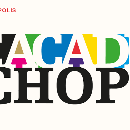
P
O
L
I
S