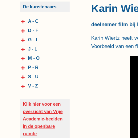
Karin Wie
De kunstenaars
A - C
deelnemer film bij
D - F
Karin Wiertz heeft 
G - I
Voorbeeld van een fi
J - L
M - O
P - R
S - U
V - Z
Klik hier voor een
overzicht van Vrije
Academie-beelden
in de openbare
ruimte