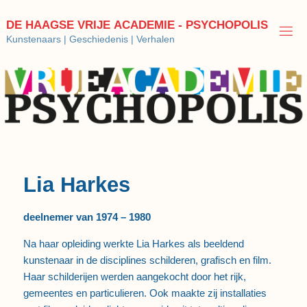
Ga
naar
D
E
H
A
A
G
S
E
V
R
I
J
E
A
C
A
D
E
M
I
E
-
P
S
Y
C
H
O
P
O
L
I
S
de
Kunstenaars | Geschiedenis | Verhalen
inhoud
Lia Harkes
deelnemer van 1974 – 1980
Na haar opleiding werkte Lia Harkes als beeldend
kunstenaar in de disciplines schilderen, grafisch en film.
Haar schilderijen werden aangekocht door het rijk,
gemeentes en particulieren. Ook maakte zij installaties