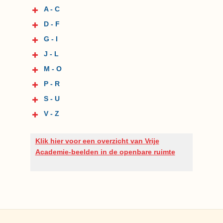
A - C
D - F
G - I
J - L
M - O
P - R
S - U
V - Z
Klik hier voor een overzicht van Vrije
Academie-beelden in de openbare ruimte