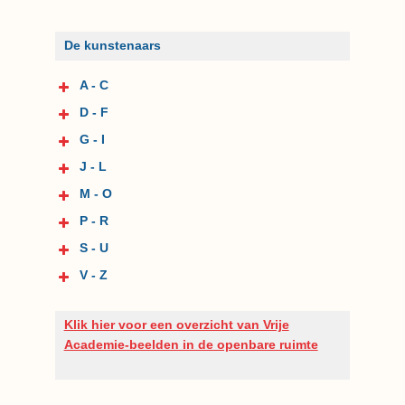
De kunstenaars
A - C
D - F
G - I
J - L
M - O
P - R
S - U
V - Z
Klik hier voor een overzicht van Vrije
Academie-beelden in de openbare ruimte