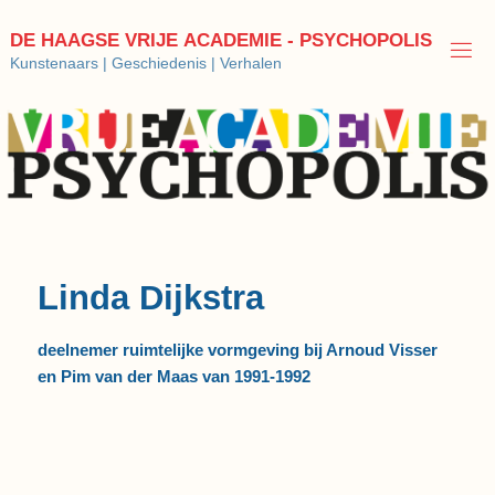
Ga
naar
D
E
H
A
A
G
S
E
V
R
I
J
E
A
C
A
D
E
M
I
E
-
P
S
Y
C
H
O
P
O
L
I
S
de
Kunstenaars | Geschiedenis | Verhalen
inhoud
Linda Dijkstra
deelnemer ruimtelijke vormgeving bij Arnoud Visser
en Pim van der Maas van 1991-1992