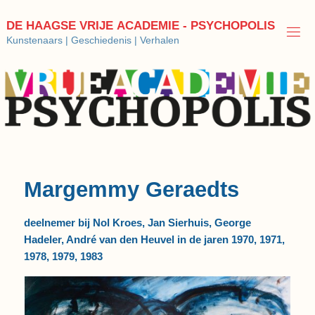
Ga
naar
D
E
H
A
A
G
S
E
V
R
I
J
E
A
C
A
D
E
M
I
E
-
P
S
Y
C
H
O
P
O
L
I
S
de
Kunstenaars | Geschiedenis | Verhalen
inhoud
Margemmy Geraedts
deelnemer bij Nol Kroes, Jan Sierhuis, George
Hadeler, André van den Heuvel in de jaren 1970, 1971,
1978, 1979, 1983