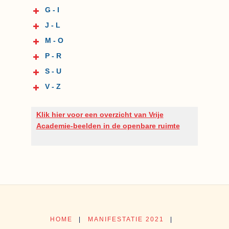
G - I
J - L
M - O
P - R
S - U
V - Z
Klik hier voor een overzicht van Vrije
Academie-beelden in de openbare ruimte
HOME
|
MANIFESTATIE 2021
|