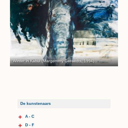
Kos
Winter in Kabul (Margemmy Geraedts, 1994)
De kunstenaars
A - C
D - F