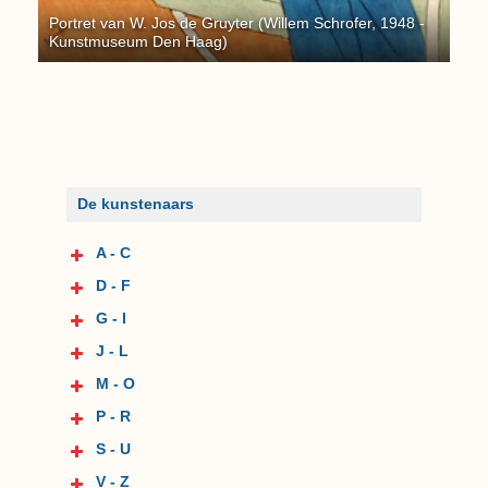
Portret van W. Jos de Gruyter (Willem Schrofer, 1948 -
Kunstmuseum Den Haag)
De kunstenaars
A - C
D - F
G - I
J - L
M - O
P - R
S - U
V - Z