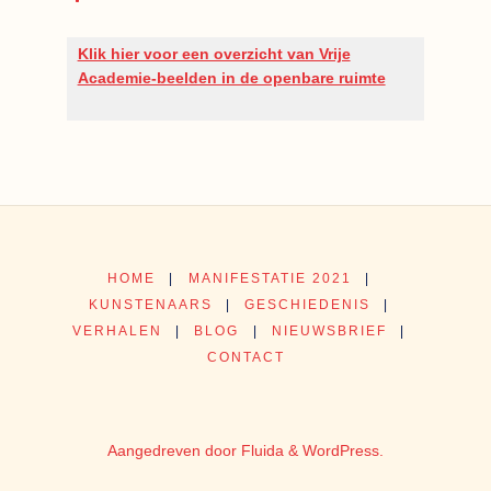
Klik hier voor een overzicht van Vrije
Academie-beelden in de openbare ruimte
HOME
|
MANIFESTATIE 2021
|
KUNSTENAARS
|
GESCHIEDENIS
|
VERHALEN
|
BLOG
|
NIEUWSBRIEF
|
CONTACT
Aangedreven door
Fluida
&
WordPress.