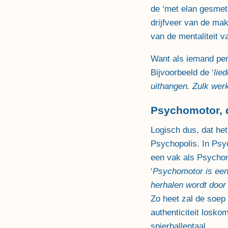
de ‘met elan gesmete
drijfveer van de mak
van de mentaliteit v
Want als iemand per 
Bijvoorbeeld de ‘
lie
uithangen. Zulk wer
Psychomotor, d
Logisch dus, dat het
Psychopolis. In Psyc
een vak als Psychom
‘
Psychomotor is een 
herhalen wordt door 
Zo heet zal de soep 
authenticiteit losko
spierballentaal.