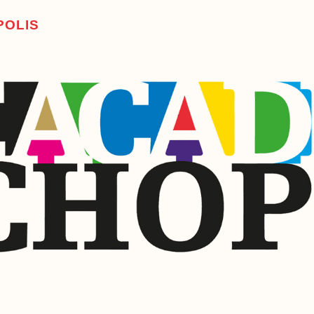
P
O
L
I
S