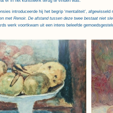
 er in het kunstwerk terug te vinden was.
ensies introduceerde hij het begrip ‘mentaliteit’, afgewisseld 
en met Renoir. De afstand tussen deze twee bestaat niet slech
rds werk voortkwam uit een intens beleefde gemoedsgesteldh