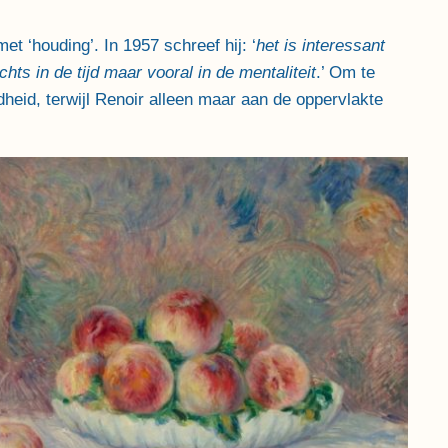
met ‘houding’. In 1957 schreef hij: ‘
het is interessant
ts in de tijd maar vooral in de mentaliteit
.’ Om te
eid, terwijl Renoir alleen maar aan de oppervlakte