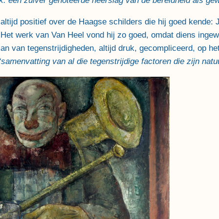
k: een zuiver genoteerde neerslag van de bereidheid als g
ltijd positief over de Haagse schilders die hij goed kende:
Het werk van Van Heel vond hij zo goed, omdat diens ingewik
 van tegenstrijdigheden, altijd druk, gecompliceerd, op het
‘samenvatting van al die tegenstrijdige factoren die zijn nat