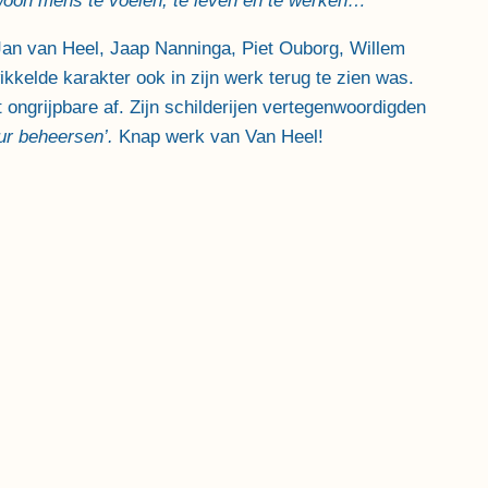
ewoon mens te voelen, te leven en te werken…
 Jan van Heel, Jaap Nanninga, Piet Ouborg, Willem
kelde karakter ook in zijn werk terug te zien was.
 ongrijpbare af. Zijn schilderijen vertegenwoordigden
uur beheersen’.
Knap werk van Van Heel!