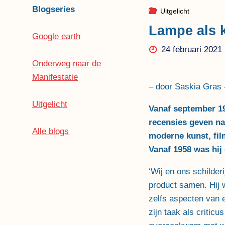
Blogseries
Uitgelicht
Lampe als k
Google earth
24 februari 2021
Onderweg naar de
Manifestatie
– door Saskia Gras 
Uitgelicht
Vanaf september 19
recensies geven n
Alle blogs
moderne kunst, fil
Vanaf 1958 was hij 
‘Wij en ons schilder
product samen. Hij w
zelfs aspecten van e
zijn taak als critic