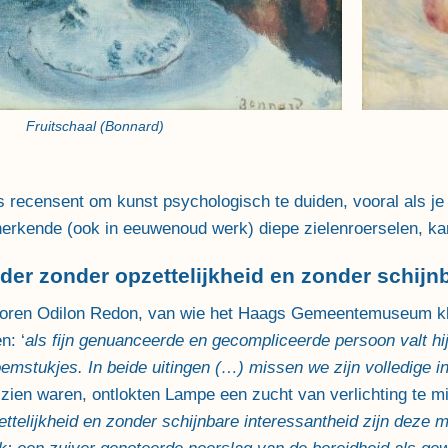
Fruitschaal (Bonnard)
als recensent om kunst psychologisch te duiden, vooral als 
herkende (ook in eeuwenoud werk) diepe zielenroerselen, kar
der zonder opzettelijkheid en zonder schijn
oren Odilon Redon, van wie het Haags Gemeentemuseum kleu
n: ‘
als fijn genuanceerde en gecompliceerde persoon valt hi
mstukjes. In beide uitingen (…) missen we zijn volledige ind
ien waren, ontlokten Lampe een zucht van verlichting te mid
ttelijkheid en zonder schijnbare interessantheid zijn deze 