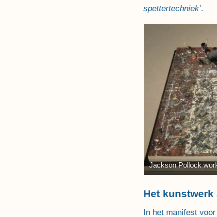
spettertechniek’
.
Jackson Pollock wor
Het kunstwerk 
In het manifest voor