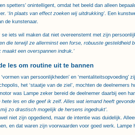
n spetters’ onintelligent, omdat het beeld dan alleen bepaal
er. ‘
In plaats van effect zoeken wij uitdrukking’
. Een kunstwe
an de kunstenaar.
se iets wil maken dat niet overeenstemt met zijn persoonlijk
den die terwijl ze allerminst een forse, robuuste gesteldheid 
k maakt een overspannen indruk.’
e les om routine uit te bannen
 ‘vormen van persoonlijkheden’ en ‘mentaliteitsopvoeding’ zi
hopolis, het ‘staatje van de ziel’, mochten de deelnemers h
otor was Lampe zeker bereid de deelnemer daarbij een handj
hete les en die geef ik zelf. Alles wat iemand heeft gevond
mij zo drastisch mogelijk de hersens ingedrukt’.
wel niet zijn opgediend, maar de intentie was duidelijk. All
men, en dat waren zijn voorwaarden voor goed werk. Lampe ha