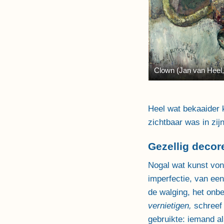
Clown (Jan van Heel,
Heel wat bekaaider 
zichtbaar was in zij
Gezellig decor
Nogal wat kunst von
imperfectie, van een
de walging, het onb
vernietigen,
schreef 
gebruikte: iemand a