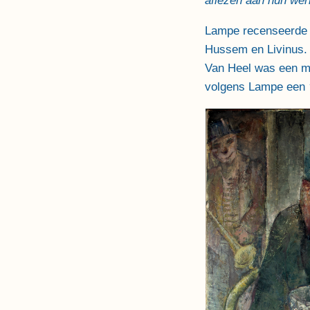
aflezen aan hun wer
Lampe recenseerde a
Hussem en Livinus. 
Van Heel was een man
volgens Lampe een