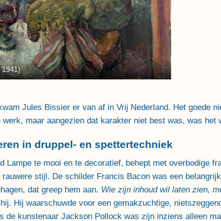
 1941)
kwam Jules Bissier er van af in Vrij Nederland. Het goede 
n werk, maar aangezien dat karakter niet best was, was het 
eren in druppel- en spettertechniek
d Lampe te mooi en te decoratief, behept met overbodige fra
 rauwere stijl. De schilder Francis Bacon was een belangrij
ehagen, dat greep hem aan.
Wie zijn inhoud wil laten zien, m
hij. Hij waarschuwde voor een gemakzuchtige, nietszeggende st
ls de kunstenaar Jackson Pollock was zijn inziens alleen ma