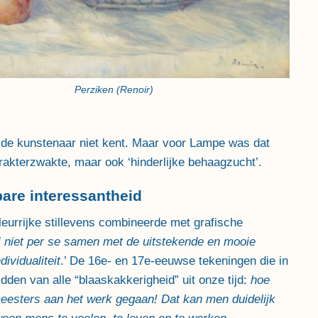
Perziken (Renoir)
je de kunstenaar niet kent. Maar voor Lampe was dat
akterzwakte, maar ook ‘hinderlijke behaagzucht’.
bare interessantheid
rrijke stillevens combineerde met grafische
j niet per se samen met de uitstekende en mooie
ividualiteit
.’ De 16e- en 17e-eeuwse tekeningen die in
den van alle “blaaskakkerigheid” uit onze tijd:
hoe
meesters aan het werk gegaan! Dat kan men duidelijk