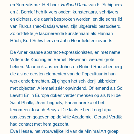
en Surrealisme. Het boek
Holland Dada
van K. Schippers
en J. Bernlef heb ik verslonden: kunstenaars, schrijvers
en dichters, die daarin besproken werden, en die soms lid
van Fluxus (neo-Dada) waren, zijn uitgebreid bestudeerd.
Zo ontdekte je fascinerende kunstenaars als Hannah
Höch, Kurt Schwitters en John Heartfield enzovoorts.
De Amerikaanse abstract-expressionisten, en met name
Willem de Kooning en Barnett Newman, werden grote
helden. Maar ook Jasper Johns en Robert Rauschenberg
die als de eersten elementen van de Popcultuur in hun
werk onderbrachten. Zij gingen het schilderij ‘uitbreiden’
met objecten. Allemaal zéér opwindend. Of iemand als Sol
Lewitt! En in Europa doken verder mensen op als Niki de
Saint Phalle, Jean Tinguely, Panamarenko of het
fenomeen Joseph Beuys. Die laatste heeft nog bijna
gastlessen gegeven op de Vrije Academie. Gerard Verdijk
had contact met hem gezocht.
Eva Hesse, het vrouwelijke lid van de Minimal Art groep