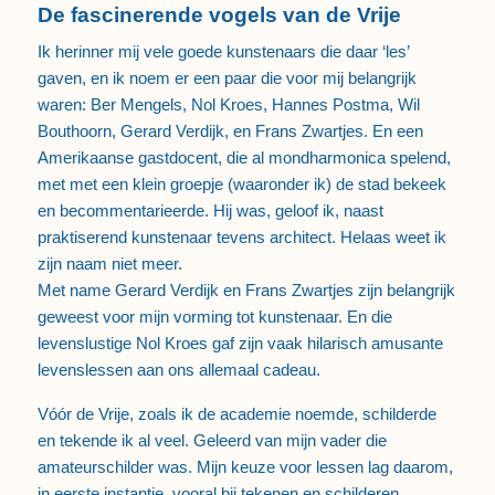
De fascinerende vogels van de Vrije
Ik herinner mij vele goede kunstenaars die daar ‘les’
gaven, en ik noem er een paar die voor mij belangrijk
waren: Ber Mengels, Nol Kroes, Hannes Postma, Wil
Bouthoorn, Gerard Verdijk, en Frans Zwartjes. En een
Amerikaanse gastdocent, die al mondharmonica spelend,
met met een klein groepje (waaronder ik) de stad bekeek
en becommentarieerde. Hij was, geloof ik, naast
praktiserend kunstenaar tevens architect. Helaas weet ik
zijn naam niet meer.
Met name Gerard Verdijk en Frans Zwartjes zijn belangrijk
geweest voor mijn vorming tot kunstenaar. En die
levenslustige Nol Kroes gaf zijn vaak hilarisch amusante
levenslessen aan ons allemaal cadeau.
Vóór de Vrije, zoals ik de academie noemde, schilderde
en tekende ik al veel. Geleerd van mijn vader die
amateurschilder was. Mijn keuze voor lessen lag daarom,
in eerste instantie, vooral bij tekenen en schilderen.