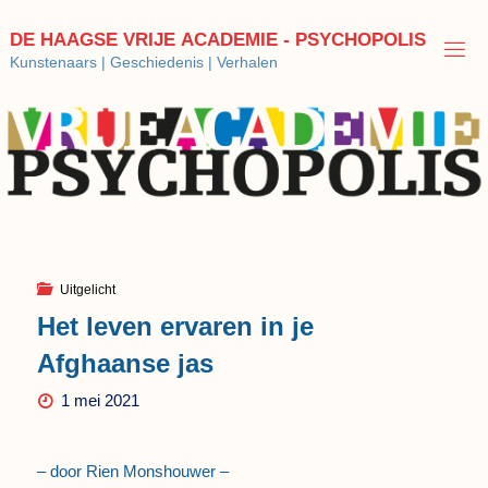
Ga
naar
D
E
H
A
A
G
S
E
V
R
I
J
E
A
C
A
D
E
M
I
E
-
P
S
Y
C
H
O
P
O
L
I
S
de
Kunstenaars | Geschiedenis | Verhalen
inhoud
Uitgelicht
Het leven ervaren in je
Afghaanse jas
1 mei 2021
– door Rien Monshouwer –