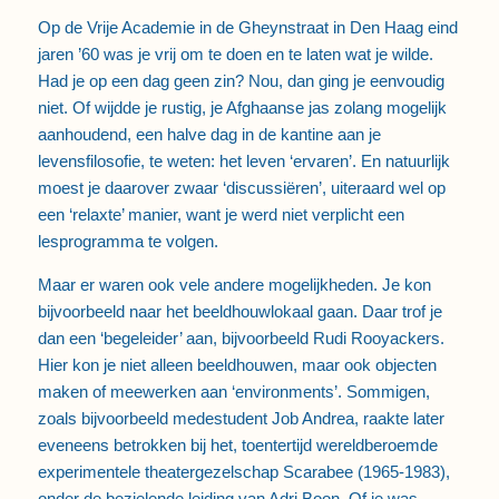
Op de Vrije Academie in de Gheynstraat in Den Haag eind
jaren ’60 was je vrij om te doen en te laten wat je wilde.
Had je op een dag geen zin? Nou, dan ging je eenvoudig
niet. Of wijdde je rustig, je Afghaanse jas zolang mogelijk
aanhoudend, een halve dag in de kantine aan je
levensfilosofie, te weten: het leven ‘ervaren’. En natuurlijk
moest je daarover zwaar ‘discussiëren’, uiteraard wel op
een ‘relaxte’ manier, want je werd niet verplicht een
lesprogramma te volgen.
Maar er waren ook vele andere mogelijkheden. Je kon
bijvoorbeeld naar het beeldhouwlokaal gaan. Daar trof je
dan een ‘begeleider’ aan, bijvoorbeeld Rudi Rooyackers.
Hier kon je niet alleen beeldhouwen, maar ook objecten
maken of meewerken aan ‘environments’. Sommigen,
zoals bijvoorbeeld medestudent Job Andrea, raakte later
eveneens betrokken bij het, toentertijd wereldberoemde
experimentele theatergezelschap Scarabee (1965-1983),
onder de bezielende leiding van Adri Boon. Of je was –