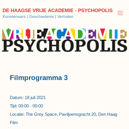
Ga
naar
D
E
H
A
A
G
S
E
V
R
I
J
E
A
C
A
D
E
M
I
E
-
P
S
Y
C
H
O
P
O
L
I
S
de
Kunstenaars | Geschiedenis | Verhalen
inhoud
Filmprogramma 3
Datum:
18 juli 2021
Tijd:
00:00 - 00:00
Locatie:
The Grey Space, Paviljoensgracht 20, Den Haag
Film